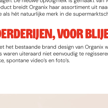
gen. De nieuwe opvolgmelk is gemaakt van 1
duct breidt Organix haar assortiment uit naar 
e als hét natuurlijke merk in de supermarkts
ERDERIJEN, VOOR BLIJ
 met het bestaande brand design van Organix w
s waren uiteraard niet eenvoudig te regisseren
e, spontane video’s en foto’s.