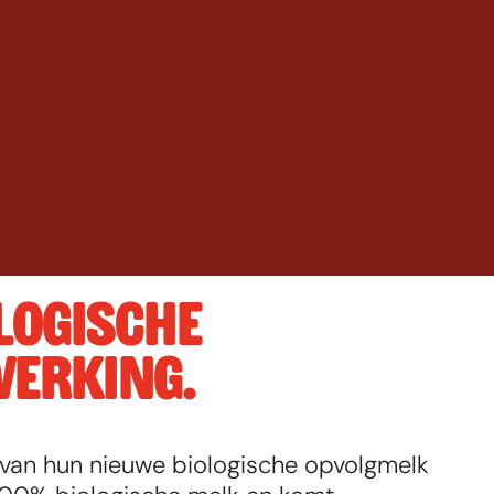
LOGISCHE 
ERKING. 
van hun nieuwe biologische opvolgmelk 