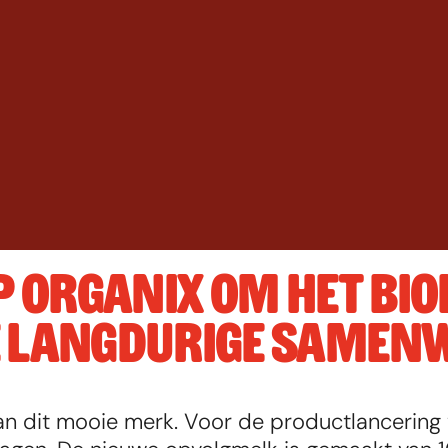
P ORGANIX OM HET BIO
E LANGDURIGE SAMENW
n dit mooie merk. Voor de productlancering 