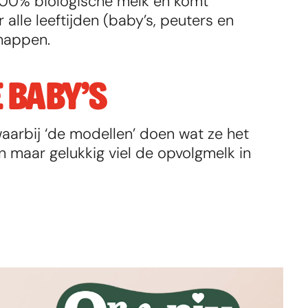
00% biologische melk en komt 
alle leeftijden (baby’s, peuters en 
chappen.
E BABY’S
aarbij ‘de modellen’ doen wat ze het 
 maar gelukkig viel de opvolgmelk in 