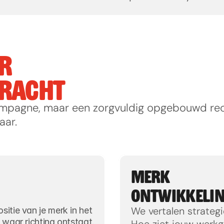
R 
RACHT
ampagne, maar een zorgvuldig opgebouwd rece
aar.
MERK
ONTWIKKELI
We vertalen strategie
tie van je merk in het 
 waar richting ontstaat.
Hoe ziet jouw werkge