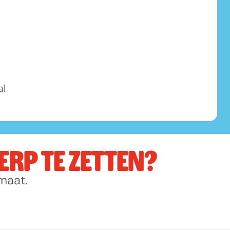
l 
RP TE ZETTEN?
maat.