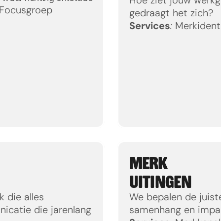
, Focusgroep
gedraagt het zich?
Services
:
 Merkidenti
MERK
UITINGEN
die alles 
We bepalen de juist
catie die jarenlang 
samenhang en impac