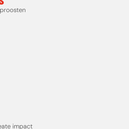
S
proosten
eate impact