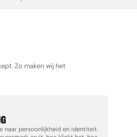
pt. Zo maken wij het 
NG
 naar persoonlijkheid en identiteit. 
versmerk eruit, hoe klinkt het, hoe 