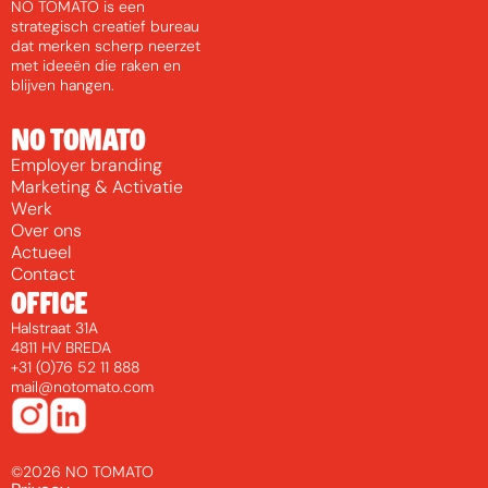
NO TOMATO is een 
strategisch creatief bureau 
dat merken scherp neerzet 
met ideeën die raken en 
blijven hangen.
NO TOMATO
E
m
p
l
o
y
e
r
b
r
a
n
d
i
n
g
M
a
r
k
e
t
i
n
g
&
A
c
t
i
v
a
t
i
e
W
e
r
k
O
v
e
r
o
n
s
A
c
t
u
e
e
l
C
o
n
t
a
c
t
OFFICE
Halstraat 31A
4811 HV BREDA
+31 (0)76 52 11 888
mail@notomato.com
©2026 NO TOMATO