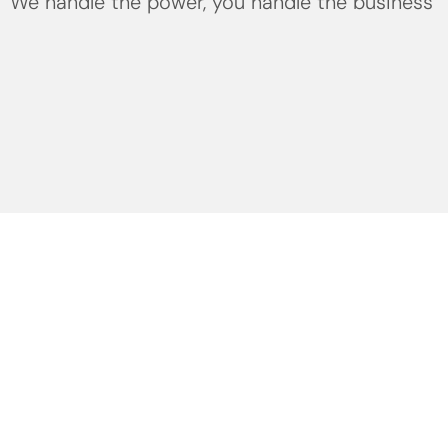
We handle the power, you handle the business
HERO CASSIS
Alles uit de (koel)kast