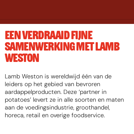
EEN VERDRAAID FIJNE 
SAMENWERKING MET LAMB 
Default image
WESTON
Lamb Weston is wereldwijd één van de 
leiders op het gebied van bevroren 
aardappelproducten. Deze ‘partner in 
potatoes’ levert ze in alle soorten en maten 
aan de voedingsindustrie, groothandel, 
horeca, retail en overige foodservice.