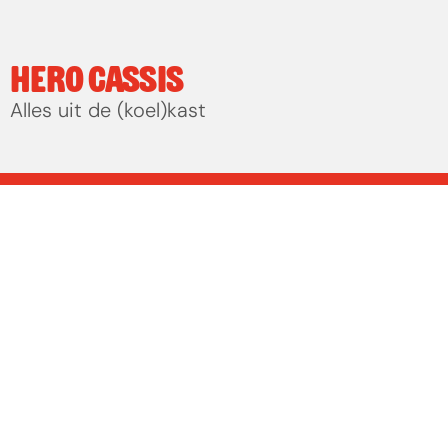
HERO CASSIS
Alles uit de (koel)kast
NO TOMATO is een 
strategisch creatief bureau 
dat merken scherp neerzet 
met ideeën die raken en 
blijven hangen.
NO TOMATO
E
m
p
l
o
y
e
r
b
r
a
n
d
i
n
g