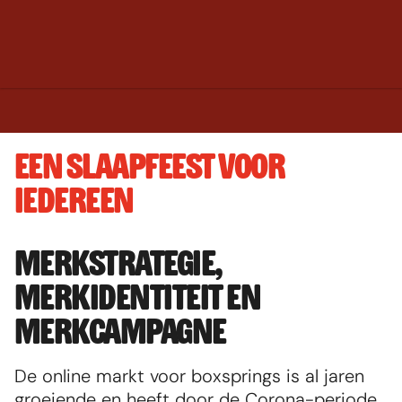
EEN SLAAPFEEST VOOR 
IEDEREEN
Default image
MERKSTRATEGIE, 
MERKIDENTITEIT EN 
MERKCAMPAGNE
De online markt voor boxsprings is al jaren 
groeiende en heeft door de Corona-periode 