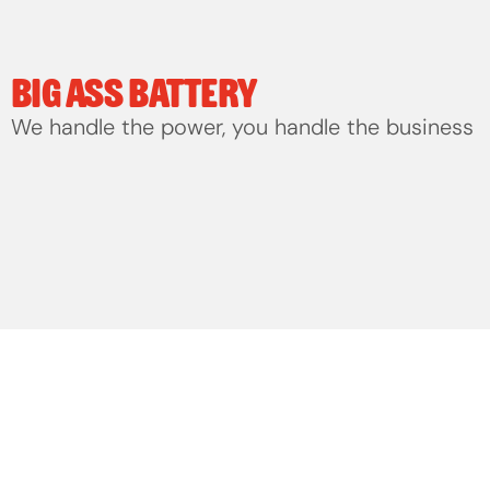
BIG ASS BATTERY
We handle the power, you handle the business
HERO CASSIS
Alles uit de (koel)kast